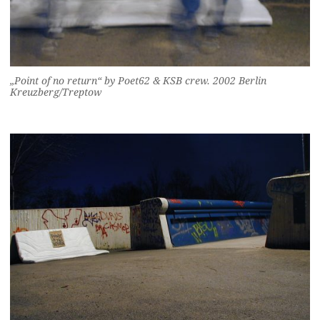
„Point of no return“ by Poet62 & KSB crew. 2002 Berlin
Kreuzberg/Treptow