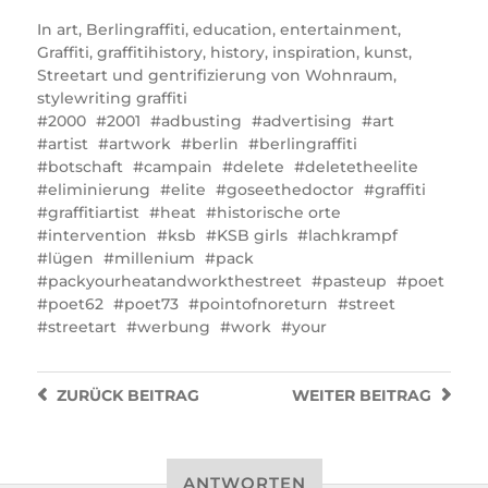
In
art
,
Berlingraffiti
,
education
,
entertainment
,
Graffiti
,
graffitihistory
,
history
,
inspiration
,
kunst
,
Streetart und gentrifizierung von Wohnraum
,
stylewriting graffiti
2000
2001
adbusting
advertising
art
artist
artwork
berlin
berlingraffiti
botschaft
campain
delete
deletetheelite
eliminierung
elite
goseethedoctor
graffiti
graffitiartist
heat
historische orte
intervention
ksb
KSB girls
lachkrampf
lügen
millenium
pack
packyourheatandworkthestreet
pasteup
poet
poet62
poet73
pointofnoreturn
street
streetart
werbung
work
your
ZURÜCK
BEITRAG
WEITER
BEITRAG
ANTWORTEN