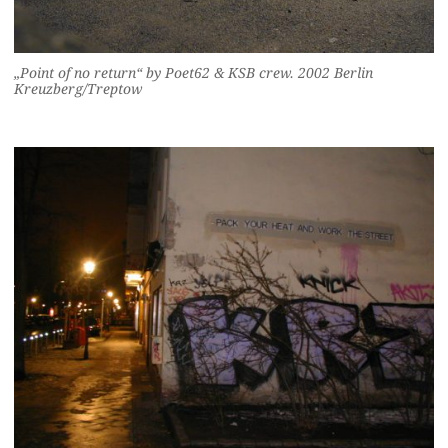
„Point of no return“ by Poet62 & KSB crew. 2002 Berlin
Kreuzberg/Treptow