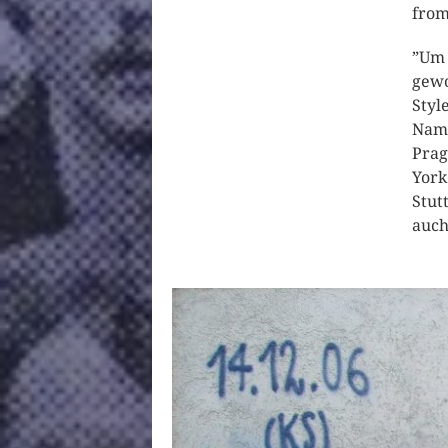
from
”Um 
gewo
Styl
Name
Prag
York
Stut
auch