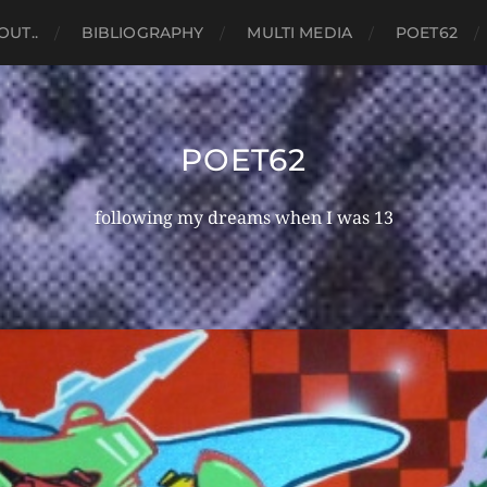
OUT..
BIBLIOGRAPHY
MULTI MEDIA
POET62
POET62
following my dreams when I was 13