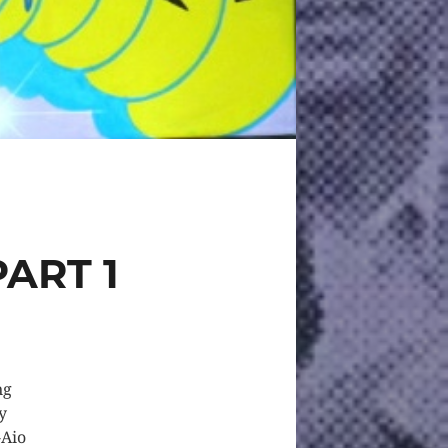
ART 1
ng
y
-Aio