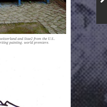
switzerland and Stae2 from the U.S..
iting painting. world premiere.