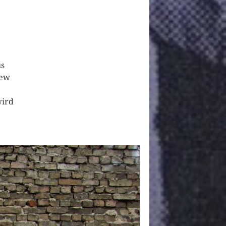
us
New
wird