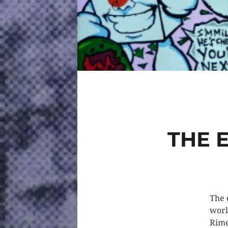
THE 
The 
worl
Rime