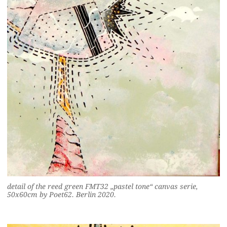
detail of the reed green FMT32 „pastel tone“ canvas serie,
50x60cm by Poet62. Berlin 2020.