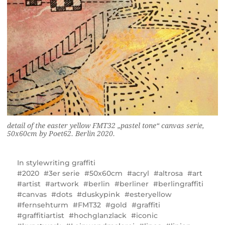
detail of the easter yellow FMT32 „pastel tone“ canvas serie,
50x60cm by Poet62. Berlin 2020.
In
stylewriting graffiti
2020
3er serie
50x60cm
acryl
altrosa
art
artist
artwork
berlin
berliner
berlingraffiti
canvas
dots
duskypink
esteryellow
fernsehturm
FMT32
gold
graffiti
graffitiartist
hochglanzlack
iconic