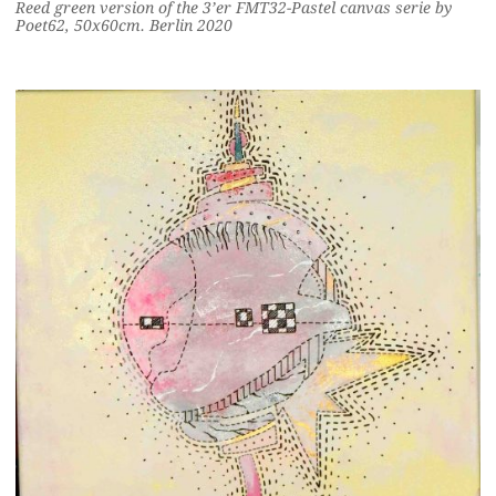
Reed green version of the 3’er FMT32-Pastel canvas serie by
Poet62, 50x60cm. Berlin 2020