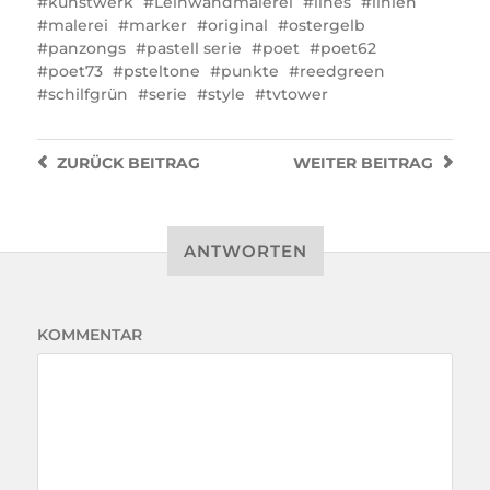
kunstwerk
Leinwandmalerei
lines
linien
malerei
marker
original
ostergelb
panzongs
pastell serie
poet
poet62
poet73
psteltone
punkte
reedgreen
schilfgrün
serie
style
tvtower
ZURÜCK
BEITRAG
WEITER
BEITRAG
ANTWORTEN
KOMMENTAR