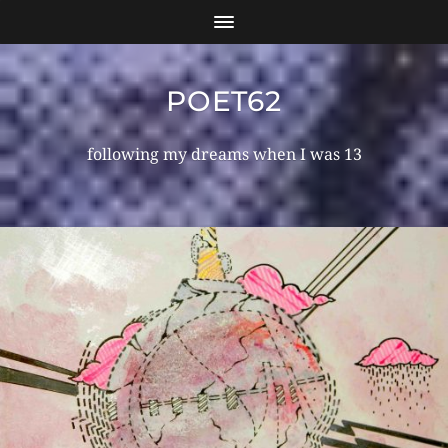
POET62
following my dreams when I was 13