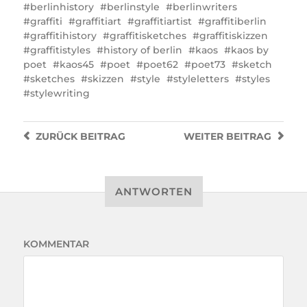
berlinhistory
berlinstyle
berlinwriters
graffiti
graffitiart
graffitiartist
graffitiberlin
graffitihistory
graffitisketches
graffitiskizzen
graffitistyles
history of berlin
kaos
kaos by
poet
kaos45
poet
poet62
poet73
sketch
sketches
skizzen
style
styleletters
styles
stylewriting
ZURÜCK
BEITRAG
WEITER
BEITRAG
ANTWORTEN
KOMMENTAR