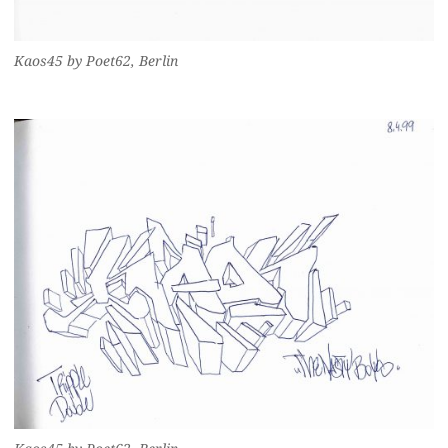
Kaos45 by Poet62, Berlin