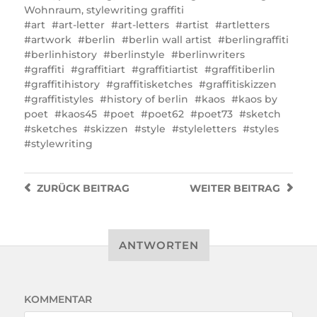
Wohnraum
,
stylewriting graffiti
art
art-letter
art-letters
artist
artletters
artwork
berlin
berlin wall artist
berlingraffiti
berlinhistory
berlinstyle
berlinwriters
graffiti
graffitiart
graffitiartist
graffitiberlin
graffitihistory
graffitisketches
graffitiskizzen
graffitistyles
history of berlin
kaos
kaos by
poet
kaos45
poet
poet62
poet73
sketch
sketches
skizzen
style
styleletters
styles
stylewriting
ZURÜCK
BEITRAG
WEITER
BEITRAG
ANTWORTEN
KOMMENTAR