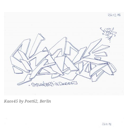
Kaos45 by Poet62, Berlin