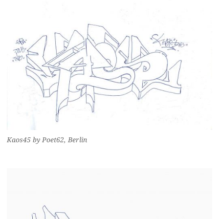
Kaos45 by Poet62, Berlin