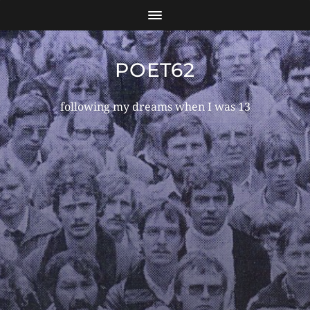
POET62
following my dreams when I was 13
GROSSES KÜNDIGT S