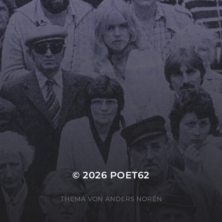
ICH AN
Hier bahnt sich etwas Großes an! Unser Shop ist in Arbeit
und wird bald veröffentlicht!
© 2026
POET62
THEMA VON
ANDERS NORÉN