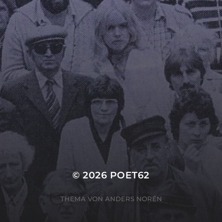
ICH AN
Hier bahnt sich etwas Großes an! Unser Shop ist in Arbeit
und wird bald veröffentlicht!
© 2026
POET62
THEMA VON
ANDERS NORÉN