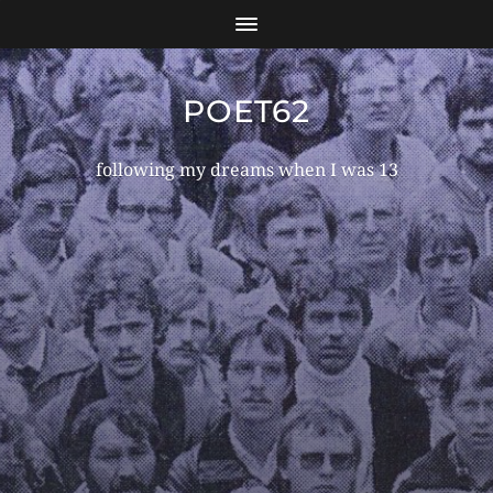
POET62
following my dreams when I was 13
GROSSES KÜNDIGT S